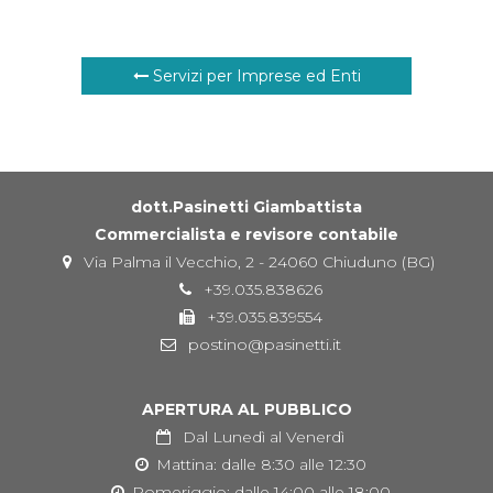
Servizi per Imprese ed Enti
dott.Pasinetti Giambattista
Commercialista e revisore contabile
Via Palma il Vecchio, 2 - 24060 Chiuduno (BG)
+39.035.838626
+39.035.839554
postino@pasinetti.it
APERTURA AL PUBBLICO
Dal Lunedì al Venerdì
Mattina: dalle 8:30 alle 12:30
Pomeriggio: dalle 14:00 alle 18:00