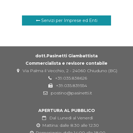
Servizi per Imprese ed Enti
dott.Pasinetti Giambattista
Commercialista e revisore contabile
Via Palma il Vecchio, 2 - 24060 Chiuduno (BG)
+39.035.838626
+39.035.839554
postino@pasinetti.it
APERTURA AL PUBBLICO
Dal Lunedì al Venerdì
Mattina: dalle 8:30 alle 12:30
Pomeriggio: dalle 14:00 alle 18:00